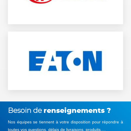
d’automatisation.
www.hongfa.com
Eaton est présent dans plus de 175 pays et se positionne comme
un leader mondial de la gestion de l’énergie. L’entreprise fournit
des solutions efficaces et durables, adaptées à une large gamme
d’applications industrielles, tertiaires et résidentielles. Elle
permet également de gérer efficacement les énergies
électriques, hydrauliques et mécaniques.
www.eaton.com
Besoin de
renseignements ?
Nos équipes se tiennent à votre disposition pour répondre à
toutes vos questions, délais de livraisons, produits,…