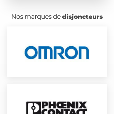
Nos marques de
disjoncteurs
OMRON est un leader mondial dans les domaines de
l’automatisation industrielle depuis 1933. Avec ces 37 centres
d’automatisation implantés dans différents pays, il propose un
catalogue de plus de 200 000 produits : composants de contrôle,
composants de commutation, robotique, automatisation…
www.industrial.omron.fr
Phoenix Contact est le leader mondial du marché et de
l’innovation pour l’électrification, la mise en réseau et
l’automatisation. Il conçoit, fabrique et commercialise la gamme
la plus large de produits indispensables aux électriciens, de
solutions d’automatismes et de communication pour l’industrie