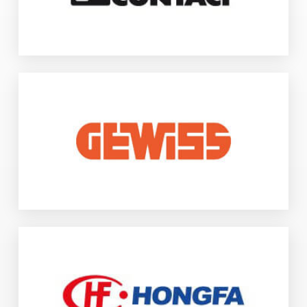
dans le monde.
www.phoenixcontact.com
GEWISS est un groupe international né en 1997 qui propose des
solutions innovantes et évolutives pour les bâtiments, les
industries et les infrastructures.
www.gewiss.com
Fondée en 1984, l’actuelle HONGFA est devenue le leader
mondial de l’industrie des relais. Son activité s’est élargie sur les
appareils électriques moyenne et basse tension, les
équipements complets haute et basse tension, les connecteurs,
les condensateurs, les pièces de précision et les équipements