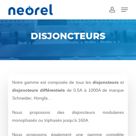
Skip
Menu
to
account
main
content
DISJONCTEURS
Notre gamme est composée de tous les
disjoncteurs
et
disjoncteurs différentiel
s
de 0,5A à 1000A de marque
Schneider, Hongfa…
Nous proposons des disjoncteurs modulaires
monophasés ou triphasés jusqu’à 160A.
Nous proposons également une gamme complète